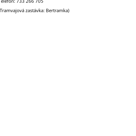
Telefon: 733 266 705
(Tramvajová zastávka: Bertramka)