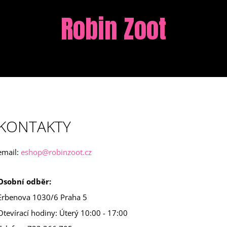
Robin Zoot
CO POTŘEBUJETE NAJÍT?
HLEDAT
KONTAKTY
DOPORUČUJEME
email:
eshop@robinzoot.cz
Osobní odběr:
Erbenova 1030/6 Praha 5
KŠILTOVKA KLENOT
TRIČKO MAJITEL 
Otevírací hodiny: Úterý 10:00 - 17:00
990 Kč
990 Kč