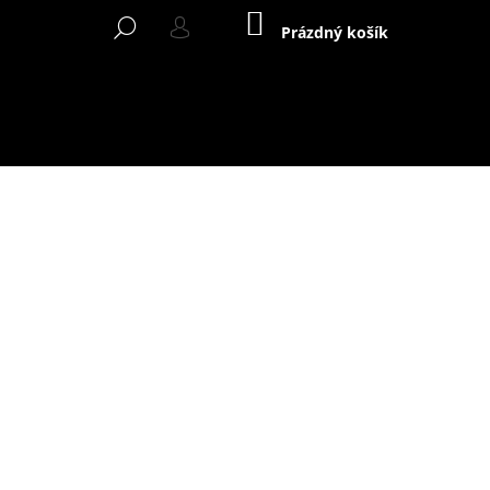
NÁKUPNÍ
HLEDAT
KOŠÍK
Prázdný košík
PŘIHLÁŠENÍ
/ COVER