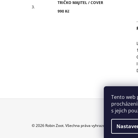
TRIČKO MAJITEL / COVER
990 Kč
Tento web 
procházení
s jejich po
Z
Á
Nastave
© 2026 Robin Zoot. Všechna práva vyhrazena.
P