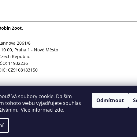
Robin Zoot.
Lannova 2061/8
110 00, Praha 1 - Nové Město
Czech Republic
IČO: 11932236
DIČ: CZ9108183150
používá soubory cookie. Dalším
Odmítnout
S
m tohoto webu vyjadřujete souhlas
užíváním.. Více informací
zde
.
Obchodní podmínky
GDPR
ní