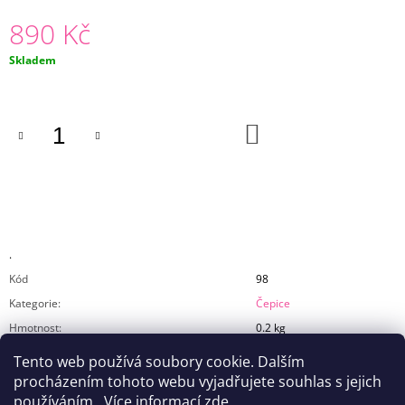
J
890 Kč
E
M
Měrná
Skladem
E
cena:
TRIČKO
MAJITEL
DO
/
KOŠÍKU
COVER
990
Kč
.
Kód
98
Kategorie
:
Čepice
Hmotnost
:
0.2 kg
Tento web používá soubory cookie. Dalším
procházením tohoto webu vyjadřujete souhlas s jejich
používáním.. Více informací
zde
.