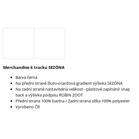
A
J
Í
T
?
Merchandise k tracku SEZÓNA
HLEDAT
Barva černá
Na přední straně
ž
luto-oranžová gradient výšivka SEZÓNA
Na zadní straně nastavitelná velikost - plastové zapínání/ snap
back a výšivka podpisu ROBIN ZOOT
D
Přední strana 100% bavlna / Zadní strana síťka 100% polyester
O
Vyrobeno ČR
P
O
R
U
Č
U